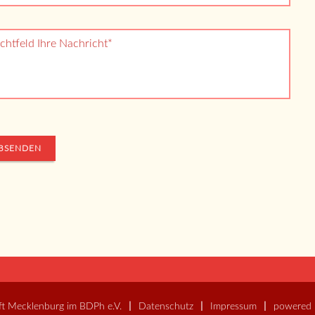
ichtfeld
Ihre Nachricht
*
BSENDEN
ft Mecklenburg im BDPh e.V.
Datenschutz
Impressum
powered