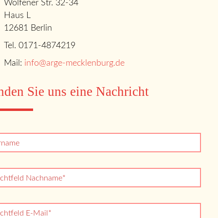
Wolfener Str. 32-34
Haus L
12681 Berlin
Tel. 0171-4874219
Mail:
info@arge-mecklenburg.de
nden Sie uns eine Nachricht
rname
ichtfeld
Nachname
*
ichtfeld
E-Mail
*