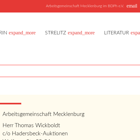
email
Arbeitsgemeinschaft Mecklenburg im BDPh e.V.
expand_more
expand_more
exp
RIN
STRELITZ
LITERATUR
Kontakt
hmen Sie Kontakt mit uns auf
Arbeitsgemeinschaft Mecklenburg
Herr Thomas Wickboldt
c/o Hadersbeck-Auktionen