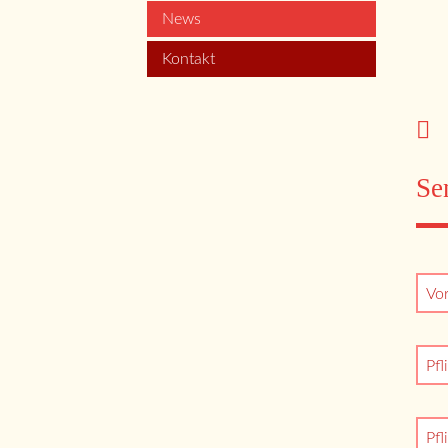
News
Kontakt
Se
Vo
Pfl
Pfl