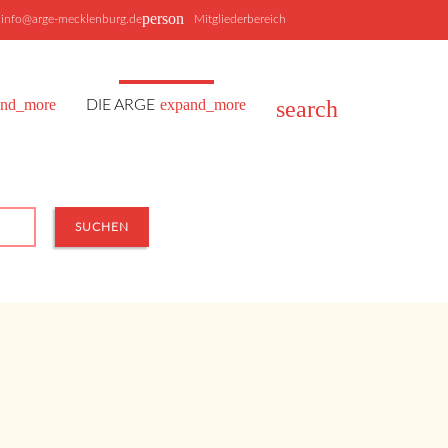
person
info@arge-mecklenburg.de
Mitgliederbereich
and_more
expand_more
search
DIE ARGE
SUCHEN