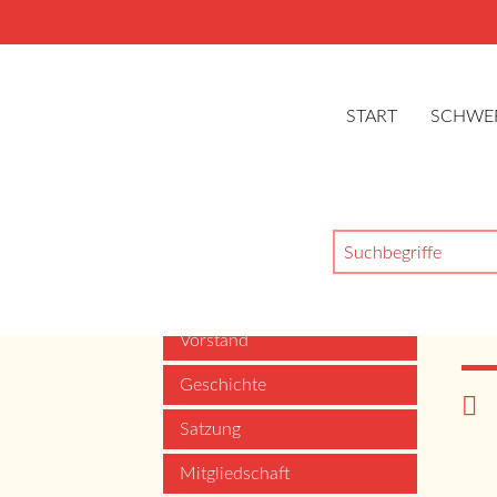
START
SCHWE
Suchbegriffe
Über uns
Ne
Vorstand
Geschichte
Satzung
Mitgliedschaft